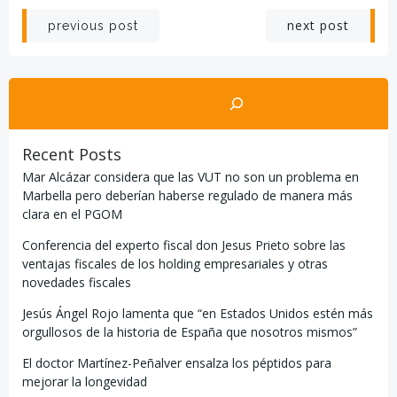
Navegación
Navegación
next post
previous post
por
por
Buscar
las
las
entradas
entradas
Recent Posts
Mar Alcázar considera que las VUT no son un problema en
Marbella pero deberían haberse regulado de manera más
clara en el PGOM
Conferencia del experto fiscal don Jesus Prieto sobre las
ventajas fiscales de los holding empresariales y otras
novedades fiscales
Jesús Ángel Rojo lamenta que “en Estados Unidos estén más
orgullosos de la historia de España que nosotros mismos”
El doctor Martínez-Peñalver ensalza los péptidos para
mejorar la longevidad