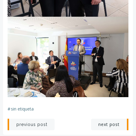
#
sin etiqueta
Navegación
Navegación
next post
previous post