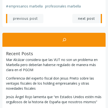
#
empresarios marbella
profesionales marbella
Navegación
Navegación
next post
previous post
por
por
Buscar
las
las
entradas
entradas
Recent Posts
Mar Alcázar considera que las VUT no son un problema en
Marbella pero deberían haberse regulado de manera más
clara en el PGOM
Conferencia del experto fiscal don Jesus Prieto sobre las
ventajas fiscales de los holding empresariales y otras
novedades fiscales
Jesús Ángel Rojo lamenta que “en Estados Unidos estén más
orgullosos de la historia de España que nosotros mismos”