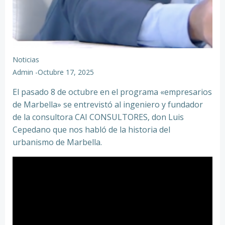
Noticias
Admin
-
Octubre 17, 2025
El pasado 8 de octubre en el programa «empresarios
de Marbella» se entrevistó al ingeniero y fundador
de la consultora CAI CONSULTORES, don Luis
Cepedano que nos habló de la historia del
urbanismo de Marbella.