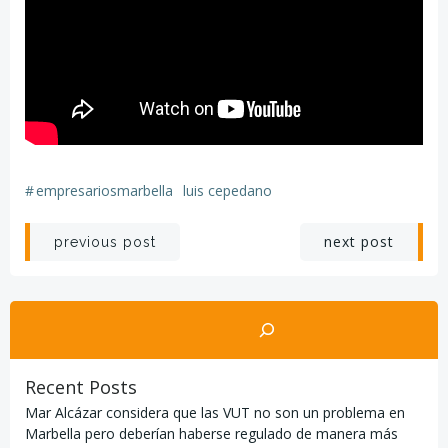
#
empresariosmarbella
luis cepedano
Navegación
Navegación
next post
previous post
por
por
Buscar
las
las
entradas
entradas
Recent Posts
Mar Alcázar considera que las VUT no son un problema en
Marbella pero deberían haberse regulado de manera más