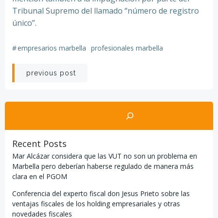
Tribunal Supremo del llamado “número de registro
único”.
#
empresarios marbella
profesionales marbella
Navegación
previous post
por
Buscar
las
entradas
Recent Posts
Mar Alcázar considera que las VUT no son un problema en
Marbella pero deberían haberse regulado de manera más
clara en el PGOM
Conferencia del experto fiscal don Jesus Prieto sobre las
ventajas fiscales de los holding empresariales y otras
novedades fiscales