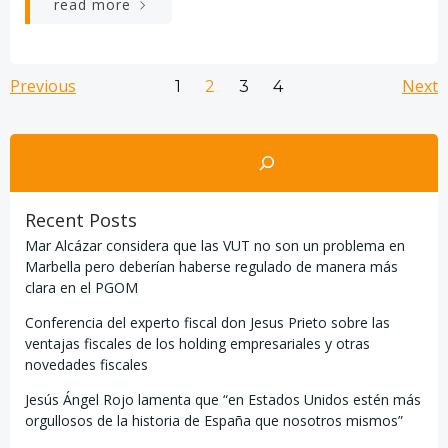
read more
Navegación
Navegación
Na
Previous
Página
Página
Página
Next
Página
1
2
3
4
por
por
po
Buscar
las
las
la
Recent Posts
entradas
entradas
en
Mar Alcázar considera que las VUT no son un problema en
Marbella pero deberían haberse regulado de manera más
clara en el PGOM
Conferencia del experto fiscal don Jesus Prieto sobre las
ventajas fiscales de los holding empresariales y otras
novedades fiscales
Jesús Ángel Rojo lamenta que “en Estados Unidos estén más
orgullosos de la historia de España que nosotros mismos”