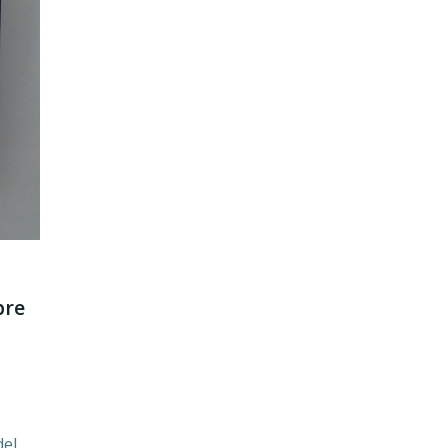
bre
del