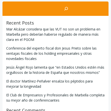
por
po
Buscar
las
la
Recent Posts
entradas
en
Mar Alcázar considera que las VUT no son un problema en
Marbella pero deberían haberse regulado de manera más
clara en el PGOM
Conferencia del experto fiscal don Jesus Prieto sobre las
ventajas fiscales de los holding empresariales y otras
novedades fiscales
Jesús Ángel Rojo lamenta que “en Estados Unidos estén más
orgullosos de la historia de España que nosotros mismos”
El doctor Martínez-Peñalver ensalza los péptidos para
mejorar la longevidad
El Club de Empresarios y Profesionales de Marbella completa
su mejor año de conferenciantes
Recent Comments