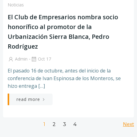
Noticias
El Club de Empresarios nombra socio
honorífico al promotor de la
Urbanización Sierra Blanca, Pedro
Rodríguez
-
Admin
Oct 17
El pasado 16 de octubre, antes del inicio de la
conferencia de Ivan Espinosa de los Monteros, se
hizo entrega […]
read more
Navegación
Na
Página
Página
Página
Next
Página
1
2
3
4